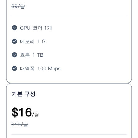
$
9
/달
CPU
코어 1개
메모리
1 G
흐름
1 TB
대역폭
100 Mbps
기본 구성
$
16
/달
$
19
/달