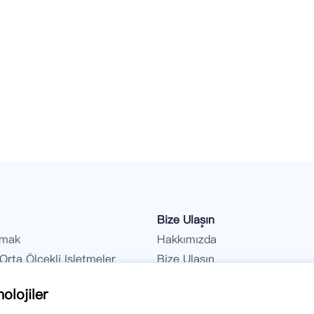
Bize Ulaşın
rmak
Hakkımızda
rta Ölçekli Işletmeler
Bize Ulaşın
Bildirimler
olojiler