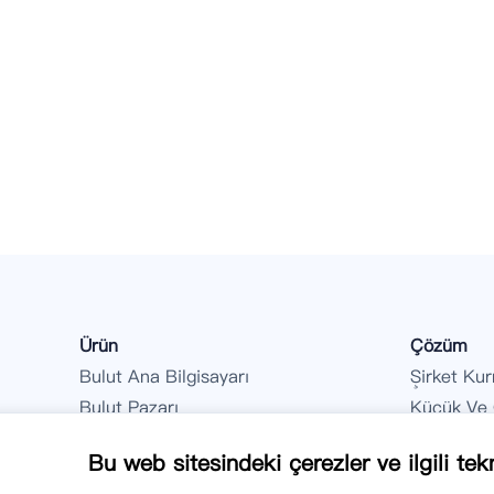
Ürün
Çözüm
Bulut Ana Bilgisayarı
Şirket Ku
Bulut Pazarı
Küçük Ve O
Hibrit Bulut Özelleştirmesi
Bu web sitesindeki çerezler ve ilgili tekn
Ürün Durumu