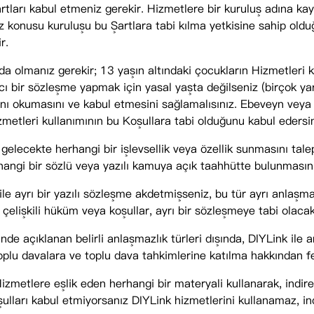
rtları kabul etmeniz gerekir. Hizmetlere bir kuruluş adına kay
söz konusu kuruluşu bu Şartlara tabi kılma yetkisine sahip o
r.
nda olmanız gerekir; 13 yaşın altındaki çocukların Hizmetleri
ı bir sözleşme yapmak için yasal yaşta değilseniz (birçok yar
rını okumasını ve kabul etmesini sağlamalısınız. Ebeveyn vey
metleri kullanımının bu Koşullara tabi olduğunu kabul edersin
n gelecekte herhangi bir işlevsellik veya özellik sunmasını tal
herhangi bir sözlü veya yazılı kamuya açık taahhütte bulunması
k ile ayrı bir yazılı sözleşme akdetmişseniz, bu tür ayrı anlaş
elişkili hüküm veya koşullar, ayrı bir sözleşmeye tabi olacaktı
açıklanan belirli anlaşmazlık türleri dışında, DIYLink ile ar
oplu davalara ve toplu dava tahkimlerine katılma hakkından fe
zmetlere eşlik eden herhangi bir materyali kullanarak, indire
şulları kabul etmiyorsanız DIYLink hizmetlerini kullanamaz, i