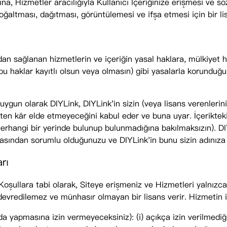
ına, Hizmetler aracılığıyla Kullanıcı İçeriğinize erişmesi ve s
oğaltması, dağıtması, görüntülemesi ve ifşa etmesi için bir lis
dan sağlanan hizmetlerin ve içeriğin yasal haklara, mülkiyet ha
(bu haklar kayıtlı olsun veya olmasın) gibi yasalarla korunduğ
uygun olarak DIYLink, DIYLink'in sizin (veya lisans verenlerin
ikten kâr elde etmeyeceğini kabul eder ve buna uyar. İçerikteki
erhangi bir yerinde bulunup bulunmadığına bakılmaksızın). DIY
sından sorumlu olduğunuzu ve DIYLink'in bunu sizin adınıza
rı
Koşullara tabi olarak, Siteye erişmeniz ve Hizmetleri yalnızca
 devredilemez ve münhasır olmayan bir lisans verir. Hizmetin iş
da yapmasına izin vermeyeceksiniz): (i) açıkça izin verilmediğ