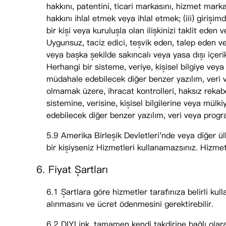
hakkını, patentini, ticari markasını, hizmet markası
hakkını ihlal etmek veya ihlal etmek; (iii) girişi
bir kişi veya kuruluşla olan ilişkinizi taklit eden
Uygunsuz, taciz edici, teşvik eden, talep eden v
veya başka şekilde sakıncalı veya yasa dışı içerik
Herhangi bir sisteme, veriye, kişisel bilgiye ve
müdahale edebilecek diğer benzer yazılım, veri ve
olmamak üzere, ihracat kontrolleri, haksız rekabe
sistemine, verisine, kişisel bilgilerine veya mü
edebilecek diğer benzer yazılım, veri veya progr
5.9 Amerika Birleşik Devletleri'nde veya diğer ül
bir kişiyseniz Hizmetleri kullanamazsınız. Hizm
6. Fiyat Şartları
6.1 Şartlara göre hizmetler tarafınıza belirli kul
alınmasını ve ücret ödenmesini gerektirebilir.
6.2 DIYLink, tamamen kendi takdirine bağlı olara