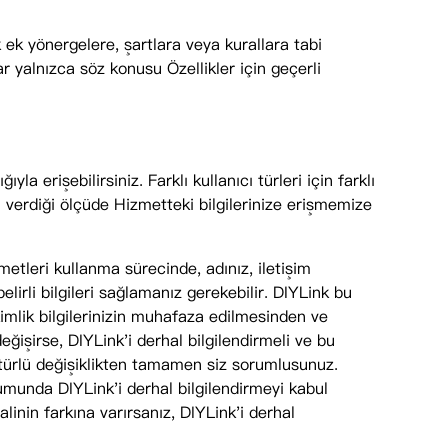
k ek yönergelere, şartlara veya kurallara tabi
lar yalnızca söz konusu Özellikler için geçerli
a erişebilirsiniz. Farklı kullanıcı türleri için farklı
n verdiği ölçüde Hizmetteki bilgilerinize erişmemize
metleri kullanma sürecinde, adınız, iletişim
belirli bilgileri sağlamanız gerekebilir. DIYLink bu
ı kimlik bilgilerinizin muhafaza edilmesinden ve
eğişirse, DIYLink'i derhal bilgilendirmeli ve bu
er türlü değişiklikten tamamen siz sorumlusunuz.
rumunda DIYLink'i derhal bilgilendirmeyi kabul
alinin farkına varırsanız, DIYLink'i derhal