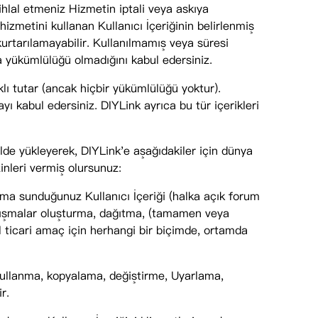
ihlal etmeniz Hizmetin iptali veya askıya
izmetini kullanan Kullanıcı İçeriğinin belirlenmiş
i kurtarılamayabilir. Kullanılmamış veya süresi
a yükümlülüğü olmadığını kabul edersiniz.
lı tutar (ancak hiçbir yükümlülüğü yoktur).
yı kabul edersiniz. DIYLink ayrıca bu tür içerikleri
lde yükleyerek, DIYLink'e aşağıdakiler için dünya
zinleri vermiş olursunuz:
ıma sunduğunuz Kullanıcı İçeriği (halka açık forum
alışmalar oluşturma, dağıtma, (tamamen veya
 ticari amaç için herhangi bir biçimde, ortamda
ni kullanma, kopyalama, değiştirme, Uyarlama,
r.