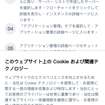
ルに戻り、サーバー リストで作成したサーバー
を選択します。
フローチャート
をクリックして
詳細を表示し、インスタンスの詳細ページに入
ります。
「アプリケーション管理」タブを選択して、ア
0
4
プリケーション管理の詳細ページに入ります。
アプリケーション管理の詳細ページのチュート
0
5
リアルに従うことで使用できます。
このウェブサイト上の Cookie および関連テ
クノロジー
製品
ウェブサイトでのエクスペリエンスを向上させるため
に、当社は Cookie テクノロジーを使用して、お客様に
解決
関する一部の情報を収集および保存します。当社にとっ
てお客様のプライバシーは非常に重要であり、当社は関
お問い合わせ
連するプライバシー保護規制を厳格に遵守し、お客様の