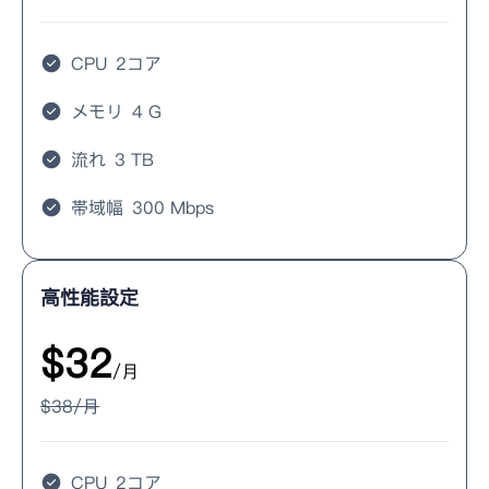
CPU
2コア
メモリ
4 G
流れ
3 TB
帯域幅
300 Mbps
高性能設定
$
32
/月
$
38
/月
CPU
2コア