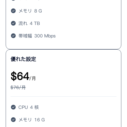
メモリ
8 G
流れ
4 TB
帯域幅
300 Mbps
優れた設定
$
64
/月
$
76
/月
CPU
4 核
メモリ
16 G