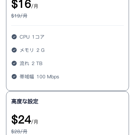
$
16
/月
$
19
/月
CPU
1コア
メモリ
2 G
流れ
2 TB
帯域幅
100 Mbps
高度な設定
$
24
/月
$
28
/月