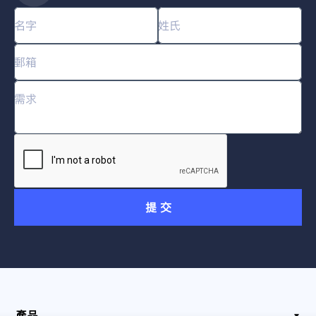
提 交
產品