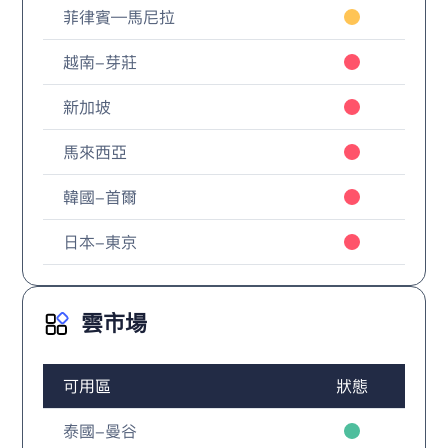
菲律賓—馬尼拉
越南-芽莊
新加坡
馬來西亞
韓國-首爾
日本-東京
雲市場
可用區
狀態
泰國-曼谷