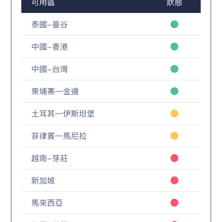
可用區
狀態
泰國-曼谷
中國-香港
中國-台灣
柬埔寨—金邊
土耳其—伊斯坦堡
菲律賓—馬尼拉
越南-芽莊
新加坡
馬來西亞