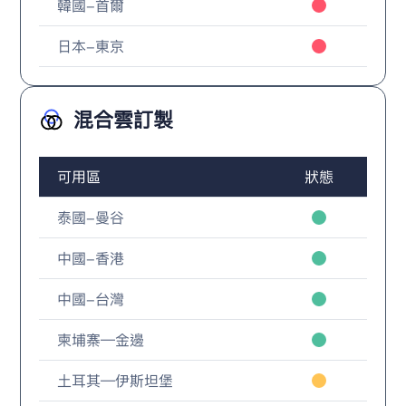
韓國-首爾
日本-東京
混合雲訂製
可用區
狀態
泰國-曼谷
中國-香港
中國-台灣
柬埔寨—金邊
土耳其—伊斯坦堡