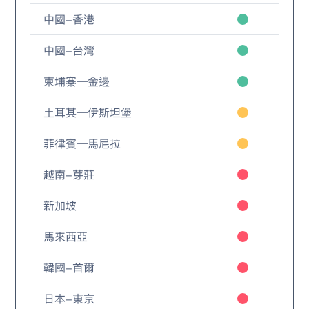
中國-香港
中國-台灣
柬埔寨—金邊
土耳其—伊斯坦堡
菲律賓—馬尼拉
越南-芽莊
新加坡
馬來西亞
韓國-首爾
日本-東京