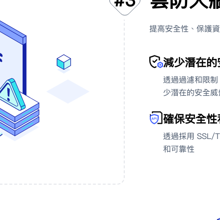
雲防火
#
3
提高安全性、保護資
減少潛在的
透過過濾和限制 
少潛在的安全威
'
確保安全性
透過採用 SSL/
和可靠性