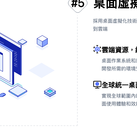
桌面虛
#
5
採用桌面虛擬化技術
到雲端
雲端資源，
桌面作業系統和
開發所需的環境
'
全球統一桌
實現全球範圍內
面使用體驗和效